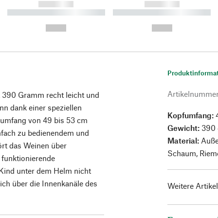
------------
------------
----------- ----------- ----------
----------- ----------- ----------
-
-
--,-- €
--,-- €
Produktinforma
Artikelnumme
it 390 Gramm recht leicht und
n dank einer speziellen
Kopfumfang:
pfumfang von 49 bis 53 cm
Gewicht:
390 
infach zu bedienendem und
Material:
Auße
ört das Weinen über
Schaum, Rieme
 funktionierende
 Kind unter dem Helm nicht
sich über die Innenkanäle des
Weitere Artike