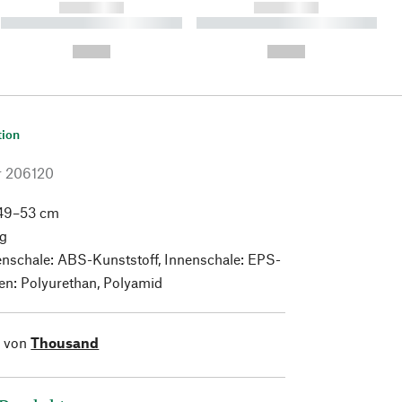
------------
------------
----------- ----------- ----------
----------- ----------- ----------
- -----------
-
--,-- €
--,-- €
tion
r
206120
49–53 cm
g
nschale: ABS-Kunststoff, Innenschale: EPS-
n: Polyurethan, Polyamid
l von
Thousand