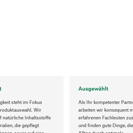
t
Ausgewählt
gkeit steht im Fokus
Als Ihr kompetenter Partn
Produktauswahl. Wir
arbeiten wir konsequent m
f natürliche Inhaltsstoffe
erfahrenen Fachleuten z
ialien, die gepflegt
und finden gute Dinge, die
nnen, sowie auf eine
Alltag durch optimale