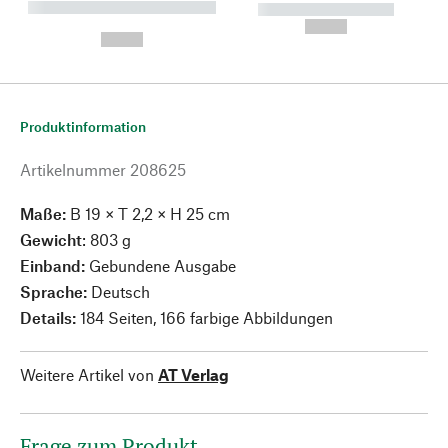
----------- ----------- --------
----------- -----------
---
--,-- €
--,-- €
Produktinformation
Artikelnummer
208625
Maße:
B 19 × T 2,2 × H 25 cm
Gewicht
: 803 g
Einband:
Gebundene Ausgabe
Sprache:
Deutsch
Details:
184 Seiten, 166 farbige Abbildungen
Weitere Artikel von
AT Verlag
Frage zum Produkt