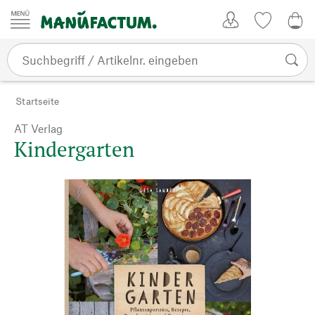
Zum Inhalt springen
Kundenkonto
Merkliste
0,0
Startseite
AT Verlag
Kindergarten