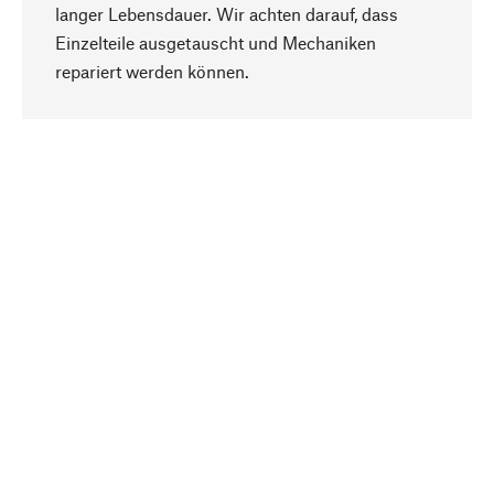
langer Lebensdauer. Wir achten darauf, dass
Einzelteile ausgetauscht und Mechaniken
Nach oben
repariert werden können.
Bewusst
Nachhaltigkeit steht im Fokus unserer
Produktauswahl. Wir setzen auf natürliche
Inhaltsstoffe und Materialien, die gepflegt werden
können, sowie auf eine ressourcenschonende
und sozialverträgliche Produktion.
Ausgewählt