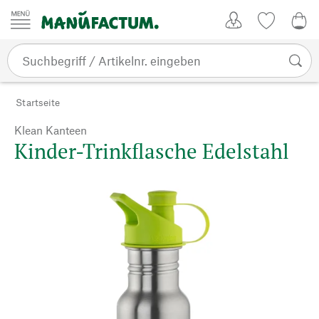
Zum Inhalt springen
Kundenkonto
Merkliste
0,0
Startseite
Klean Kanteen
Kinder-Trinkflasche Edelstahl