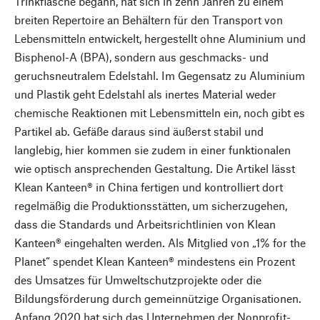
Trinkflasche begann, hat sich in zehn Jahren zu einem
breiten Repertoire an Behältern für den Transport von
Lebensmitteln entwickelt, hergestellt ohne Aluminium und
Bisphenol-A (BPA), sondern aus geschmacks- und
geruchsneutralem Edelstahl. Im Gegensatz zu Aluminium
und Plastik geht Edelstahl als inertes Material weder
chemische Reaktionen mit Lebensmitteln ein, noch gibt es
Partikel ab. Gefäße daraus sind äußerst stabil und
langlebig, hier kommen sie zudem in einer funktionalen
wie optisch ansprechenden Gestaltung. Die Artikel lässt
Klean Kanteen® in China fertigen und kontrolliert dort
regelmäßig die Produktionsstätten, um sicherzugehen,
dass die Standards und Arbeitsrichtlinien von Klean
Kanteen® eingehalten werden. Als Mitglied von „1% for the
Planet“ spendet Klean Kanteen® mindestens ein Prozent
des Umsatzes für Umweltschutzprojekte oder die
Bildungsförderung durch gemeinnützige Organisationen.
Anfang 2020 hat sich das Unternehmen der Nonprofit-