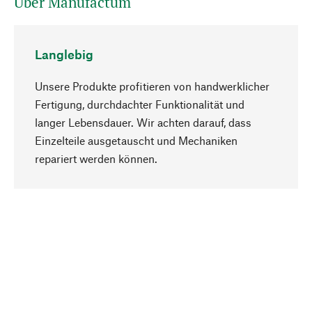
Über Manufactum
Langlebig
Unsere Produkte profitieren von handwerklicher
Fertigung, durchdachter Funktionalität und
langer Lebensdauer. Wir achten darauf, dass
Einzelteile ausgetauscht und Mechaniken
Nach oben
repariert werden können.
Bewusst
Nachhaltigkeit steht im Fokus unserer
Produktauswahl. Wir setzen auf natürliche
Inhaltsstoffe und Materialien, die gepflegt werden