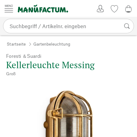
Zum Inhalt springen
Kundenkonto
Merkliste
0,0
Startseite
Gartenbeleuchtung
Foresti ＆Suardi
Kellerleuchte Messing
Groß