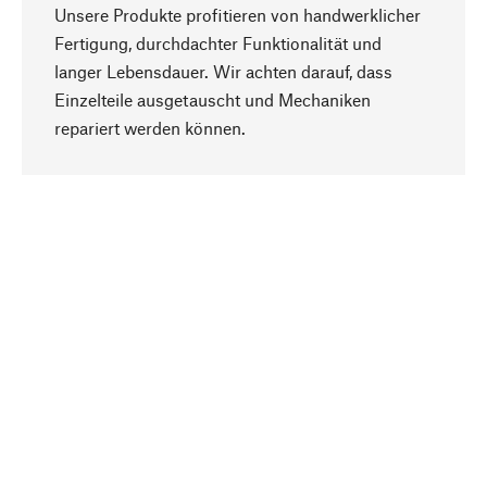
Unsere Produkte profitieren von handwerklicher
Fertigung, durchdachter Funktionalität und
langer Lebensdauer. Wir achten darauf, dass
Einzelteile ausgetauscht und Mechaniken
Nach oben
repariert werden können.
Bewusst
Nachhaltigkeit steht im Fokus unserer
Produktauswahl. Wir setzen auf natürliche
Inhaltsstoffe und Materialien, die gepflegt werden
können, sowie auf eine ressourcenschonende
und sozialverträgliche Produktion.