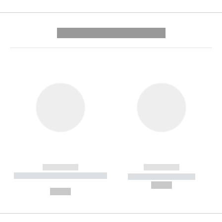
---------- --------------
------------
------------
----------- ----------- --------
----------- -----------
---
--,-- €
--,-- €