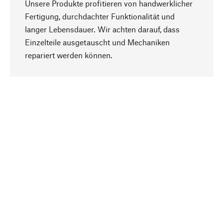
Unsere Produkte profitieren von handwerklicher
Fertigung, durchdachter Funktionalität und
langer Lebensdauer. Wir achten darauf, dass
Einzelteile ausgetauscht und Mechaniken
Nach oben
repariert werden können.
Bewusst
Nachhaltigkeit steht im Fokus unserer
Produktauswahl. Wir setzen auf natürliche
Inhaltsstoffe und Materialien, die gepflegt werden
können, sowie auf eine ressourcenschonende
und sozialverträgliche Produktion.