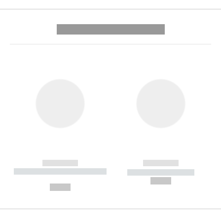
---------- --------------
------------
------------
----------- ----------- --------
----------- -----------
---
--,-- €
--,-- €