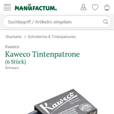
Zum Inhalt springen
Kundenkonto
Merkliste
0,0
Startseite
Schreibtinte & Tintenpatronen
Kaweco
Kaweco Tintenpatrone
(6 Stück)
Schwarz