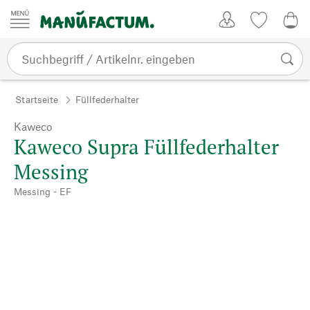
Zum Inhalt springen
Kundenkonto
Merkliste
0,0
Startseite
Füllfederhalter
Kaweco
Kaweco Supra Füllfederhalter
Messing
Messing - EF