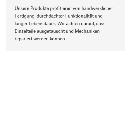
Unsere Produkte profitieren von handwerklicher
Fertigung, durchdachter Funktionalität und
langer Lebensdauer. Wir achten darauf, dass
Einzelteile ausgetauscht und Mechaniken
Nach oben
repariert werden können.
Bewusst
Nachhaltigkeit steht im Fokus unserer
Produktauswahl. Wir setzen auf natürliche
Inhaltsstoffe und Materialien, die gepflegt werden
können, sowie auf eine ressourcenschonende
und sozialverträgliche Produktion.