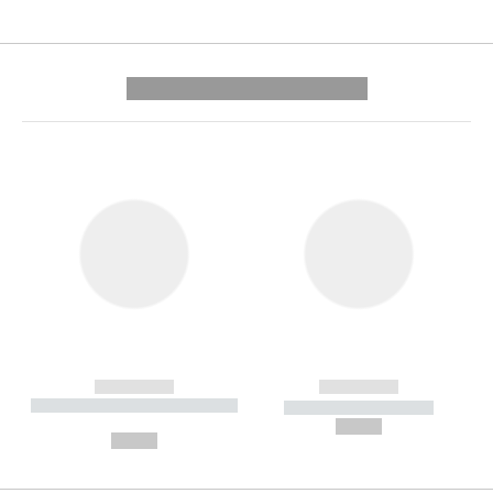
---------- --------------
------------
------------
----------- ----------- --------
----------- -----------
---
--,-- €
--,-- €