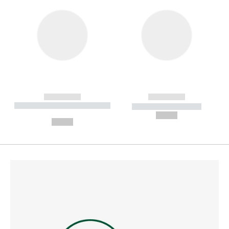
------------
------------
----------- ----------- --------
----------- -----------
---
--,-- €
--,-- €