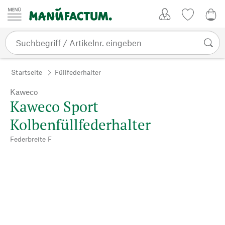
Zum Inhalt springen
Kundenkonto
Merkliste
0,0
Startseite
Füllfederhalter
Kaweco
Kaweco Sport
Kolbenfüllfederhalter
Federbreite F