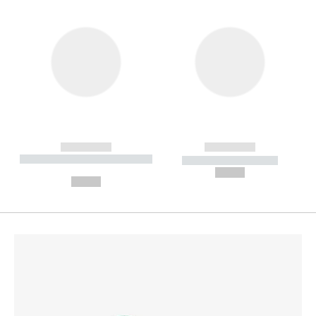
------------
------------
----------- ----------- --------
----------- -----------
---
--,-- €
--,-- €