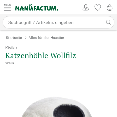
Zum Inhalt springen
Kundenkonto
Merkliste
0,0
Startseite
Alles für das Haustier
Kivikis
Katzenhöhle Wollfilz
Weiß