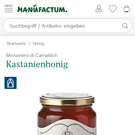
Zum Inhalt springen
Kundenkonto
Merkliste
0,0
Startseite
Honig
Monastero di Camaldoli
Kastanienhonig