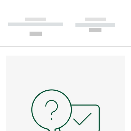
------------
------------
----------- ----------- --------
----------- -----------
---
--,-- €
--,-- €