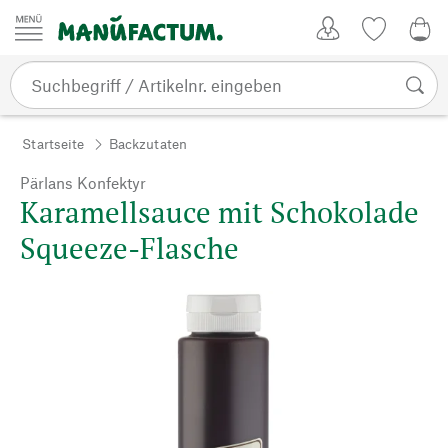
Zum Inhalt springen
Kundenkonto
Merkliste
0,0
Startseite
Backzutaten
Pärlans Konfektyr
Karamellsauce mit Schokolade
Squeeze-Flasche