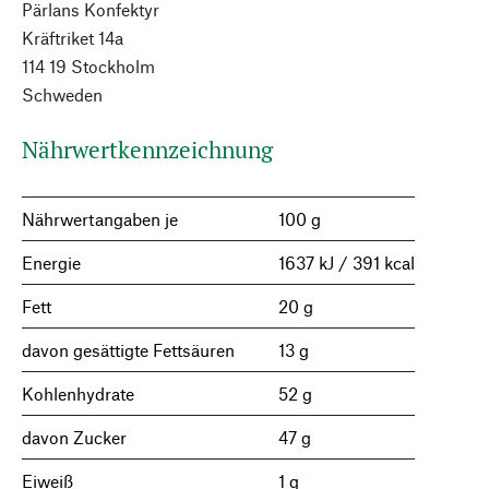
Pärlans Konfektyr
Kräftriket 14a
114 19 Stockholm
Schweden
Nährwertkennzeichnung
Nährwertangaben je
100 g
Energie
1637 kJ / 391 kcal
Fett
20 g
davon gesättigte Fettsäuren
13 g
Kohlenhydrate
52 g
davon Zucker
47 g
Eiweiß
1 g