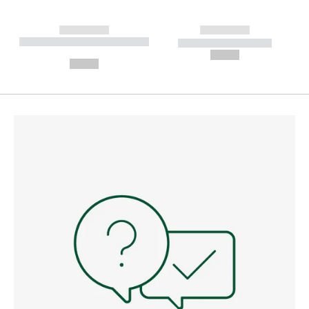
------------
------------
----------- ----------- --------
----------- -----------
---
--,-- €
--,-- €