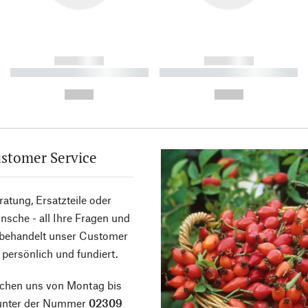
------------
------------
----------- ----------- ----------
----------- ----------- ----------
-
-
--,-- €
--,-- €
stomer Service
atung, Ersatzteile oder
sche - all Ihre Fragen und
 behandelt unser Customer
 persönlich und fundiert.
ichen uns von Montag bis
 unter der Nummer
02309