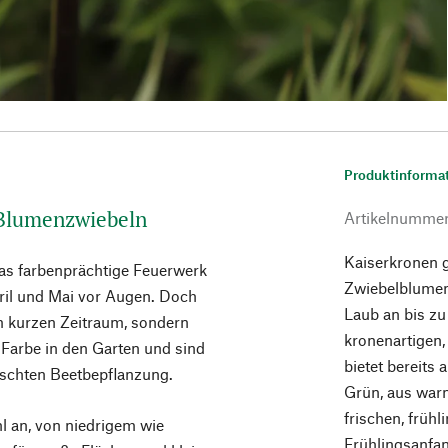
Produktinforma
 Blumenzwiebeln
Artikelnumme
Kaiserkronen 
as farbenprächtige Feuerwerk
Zwiebelblumen
ril und Mai vor Augen. Doch
Laub an bis zu
m kurzen Zeitraum, sondern
kronenartigen,
Farbe in den Garten und sind
bietet bereits
ischten Beetbepflanzung.
Grün, aus war
frischen, früh
l an, von niedrigem wie
Frühlingsanfa