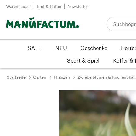
Zum Inhalt springen
Warenhäuser
Brot & Butter
Newsletter
SALE
NEU
Geschenke
Herre
Sport & Spiel
Koffer &
Startseite
Garten
Pflanzen
Zwiebelblumen & Knollenpfla