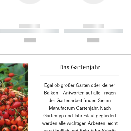
------------
------------
----------- ----------- ----------
----------- ----------- ----------
- -----------
-
--,-- €
--,-- €
Das Gartenjahr
Egal ob großer Garten oder kleiner
Balkon – Antworten auf alle Fragen
der Gartenarbeit finden Sie im
Manufactum Gartenjahr. Nach
Gartentyp und Jahreslauf gegliedert
werden alle wichtigen Arbeiten leicht
verständlich und Schritt für Schritt