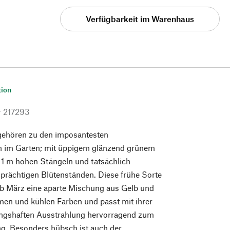
Verfügbarkeit im Warenhaus
tion
r
217293
gehören zu den imposantesten
 im Garten; mit üppigem glänzend grünem
 1 m hohen Stängeln und tatsächlich
 prächtigen Blütenständen. Diese frühe Sorte
 ab März eine aparte Mischung aus Gelb und
men und kühlen Farben und passt mit ihrer
lingshaften Ausstrahlung hervorragend zum
ng. Besonders hübsch ist auch der