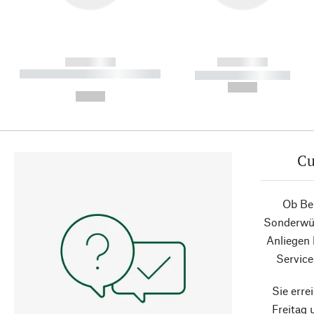
------------
------------
----------- ----------- ----------
----------- -----------
-
--,-- €
--,-- €
Cu
Ob Ber
Sonderwün
Anliegen
Service
Sie erre
Freitag