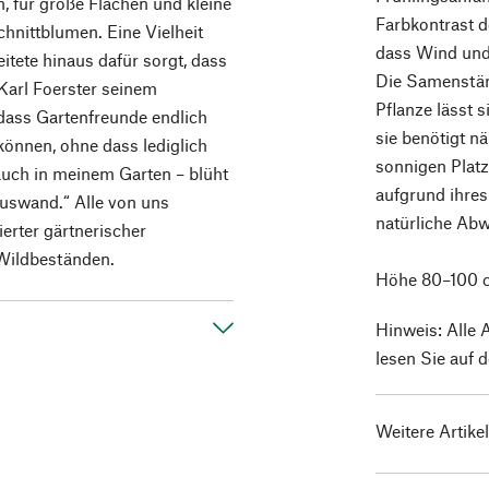
, für große Flächen und kleine
Farbkontrast de
hnittblumen. Eine Vielheit
dass Wind und
eitete hinaus dafür sorgt, dass
Die Samenständ
Karl Foerster seinem
Pflanze lässt 
dass Gartenfreunde endlich
sie benötigt n
können, ohne dass lediglich
sonnigen Plat
a auch in meinem Garten – blüht
aufgrund ihres
auswand.“ Alle von uns
natürliche Abw
erter gärtnerischer
Wildbeständen.
Höhe 80–100 c
Hinweis: Alle 
lesen Sie auf 
Weitere Artike