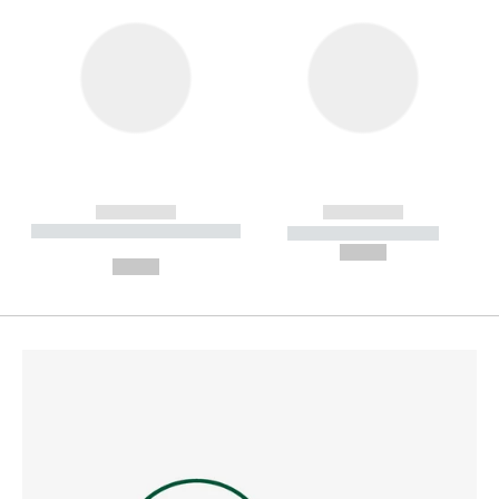
------------
------------
----------- ----------- --------
----------- -----------
---
--,-- €
--,-- €