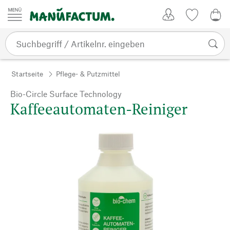
Zum Inhalt springen
Kundenkonto
Merkliste
0,0
Startseite
Pflege- & Putzmittel
Bio-Circle Surface Technology
Kaffeeautomaten-Reiniger