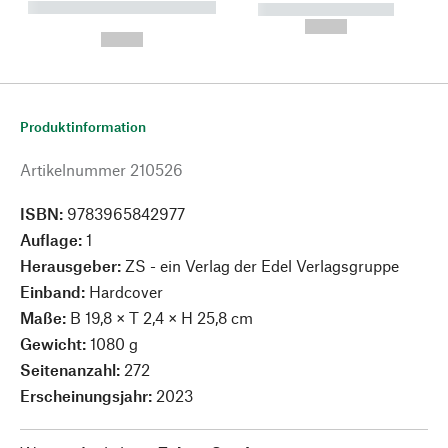
----------- ----------- --------
----------- -----------
---
--,-- €
--,-- €
Produktinformation
Artikelnummer
210526
ISBN:
9783965842977
Auflage:
1
Herausgeber:
ZS - ein Verlag der Edel Verlagsgruppe
Einband:
Hardcover
Maße:
B 19,8 × T 2,4 × H 25,8 cm
Gewicht:
1080 g
Seitenanzahl:
272
Erscheinungsjahr:
2023