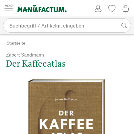
Zum Inhalt springen
Kundenkonto
Merkliste
0,0
Startseite
Zabert Sandmann
Der Kaffeeatlas