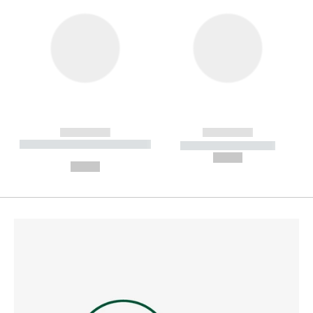
------------
------------
----------- ----------- --------
----------- -----------
---
--,-- €
--,-- €