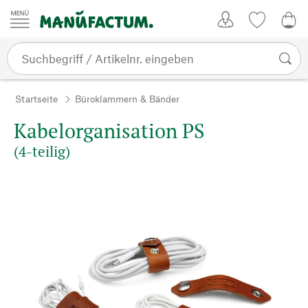
Zum Inhalt springen
Kundenkonto
Merkliste
0,0
Startseite
Büroklammern & Bänder
Kabelorganisation PS
(4-teilig)