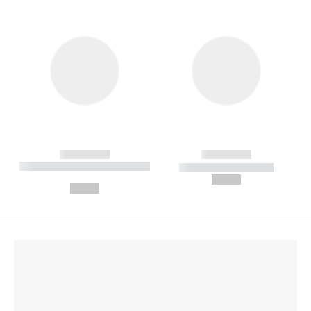
------------
------------
----------- ----------- --------
----------- -----------
---
--,-- €
--,-- €