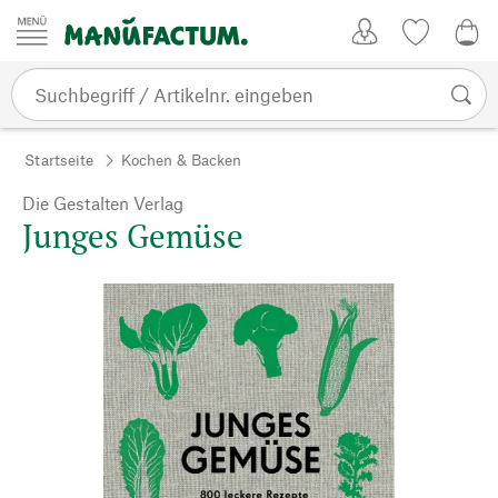
Zum Inhalt springen
Kundenkonto
Merkliste
0,0
Startseite
Kochen & Backen
Die Gestalten Verlag
Junges Gemüse