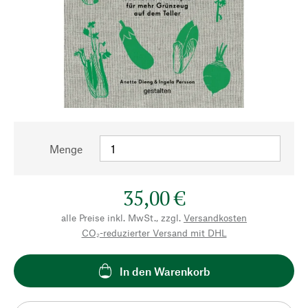
Menge
35,00 €
alle Preise inkl. MwSt., zzgl.
Versandkosten
CO₂-reduzierter Versand mit DHL
In den Warenkorb