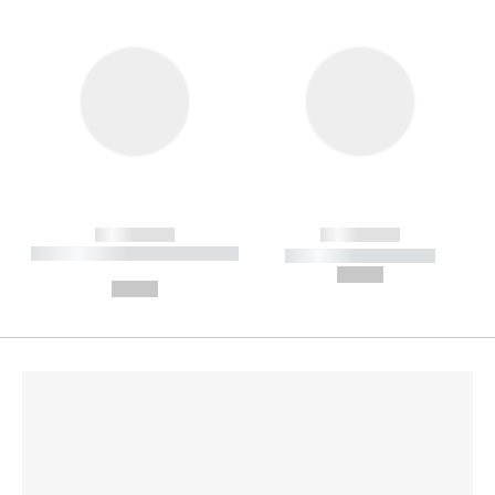
------------
------------
----------- ----------- --------
----------- -----------
---
--,-- €
--,-- €