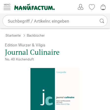
Zum Inhalt springen
Kundenkonto
Merkliste
0,0
Startseite
Backbücher
Edition Wurzer & Vilgis
Journal Culinaire
No. 40 Küchenduft