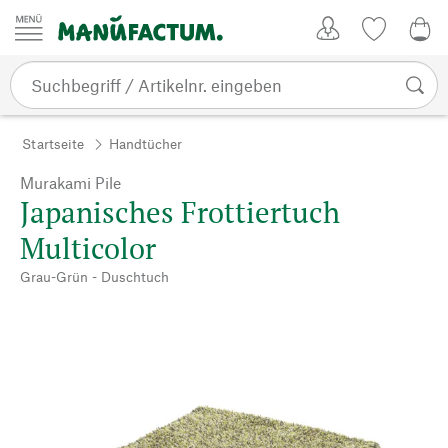
Zum Inhalt springen
Kundenkonto
Merkliste
0,0
Startseite
Handtücher
Murakami Pile
Japanisches Frottiertuch
Multicolor
Grau-Grün - Duschtuch