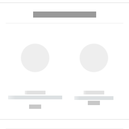
---------- --------------
------------
------------
----------- ----------- --------
----------- -----------
---
--,-- €
--,-- €