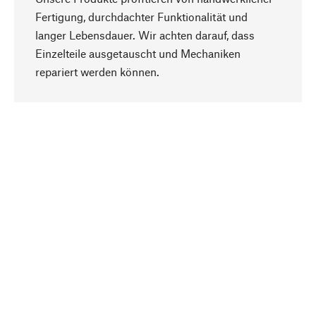
Fertigung, durchdachter Funktionalität und
langer Lebensdauer. Wir achten darauf, dass
Einzelteile ausgetauscht und Mechaniken
Nach oben
repariert werden können.
Bewusst
Nachhaltigkeit steht im Fokus unserer
Produktauswahl. Wir setzen auf natürliche
Inhaltsstoffe und Materialien, die gepflegt werden
können, sowie auf eine ressourcenschonende
und sozialverträgliche Produktion.