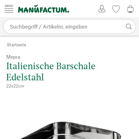
Zum Inhalt springen
Kundenkonto
Merkliste
0,0
Startseite
Mepra
Italienische Barschale
Edelstahl
22x22cm