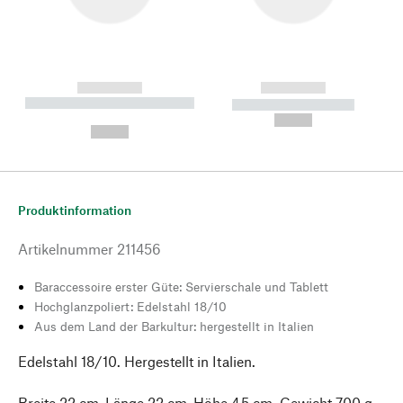
------------
------------
----------- ----------- --------
----------- -----------
---
--,-- €
--,-- €
Produktinformation
Artikelnummer
211456
Baraccessoire erster Güte: Servierschale und Tablett
Hochglanzpoliert: Edelstahl 18/10
Aus dem Land der Barkultur: hergestellt in Italien
Edelstahl 18/10. Hergestellt in Italien.
Breite 22 cm, Länge 22 cm, Höhe 4,5 cm. Gewicht 700 g.