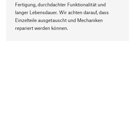
Fertigung, durchdachter Funktionalität und
langer Lebensdauer. Wir achten darauf, dass
Einzelteile ausgetauscht und Mechaniken
Nach oben
repariert werden können.
Bewusst
Nachhaltigkeit steht im Fokus unserer
Produktauswahl. Wir setzen auf natürliche
Inhaltsstoffe und Materialien, die gepflegt werden
können, sowie auf eine ressourcenschonende
und sozialverträgliche Produktion.