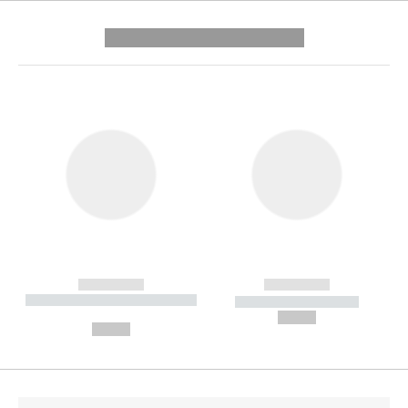
---------- --------------
------------
------------
----------- ----------- --------
----------- -----------
---
--,-- €
--,-- €