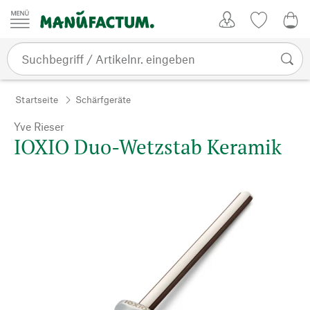
Zum Inhalt springen
Kundenkonto
Merkliste
0,0
Startseite
Schärfgeräte
Yve Rieser
IOXIO Duo-Wetzstab Keramik