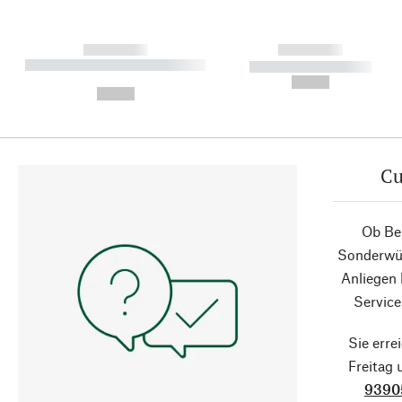
------------
------------
----------- ----------- ----------
----------- -----------
-
--,-- €
--,-- €
Cu
Ob Ber
Sonderwün
Anliegen
Service
Sie erre
Freitag
9390