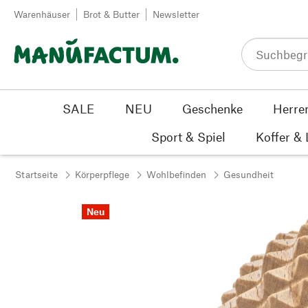
Zum Inhalt springen
Warenhäuser
Brot & Butter
Newsletter
SALE
NEU
Geschenke
Herre
Sport & Spiel
Koffer &
Startseite
Körperpflege
Wohlbefinden
Gesundheit
Neu