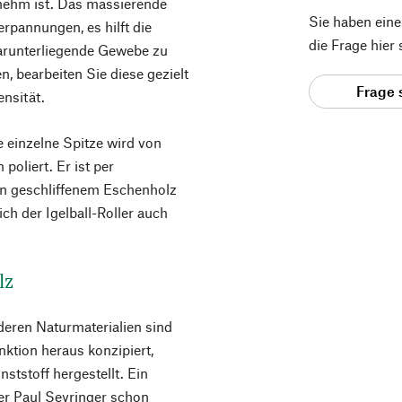
enehm ist. Das massierende
Sie haben ein
erpannungen, es hilft die
die Frage hier
arunterliegende Gewebe zu
 bearbeiten Sie diese gezielt
Frage 
ensität.
de einzelne Spitze wird von
poliert. Er ist per
ein geschliffenem Eschenholz
sich der Igelball-Roller auch
lz
deren Naturmaterialien sind
nktion heraus konzipiert,
ststoff hergestellt. Ein
er Paul Seyringer schon