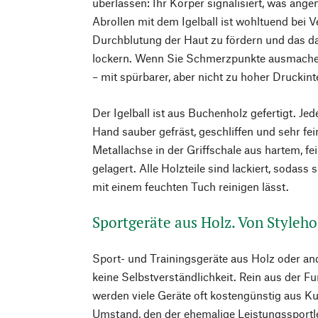
überlassen: Ihr Körper signalisiert, was ang
Abrollen mit dem Igelball ist wohltuend bei V
Durchblutung der Haut zu fördern und das d
lockern. Wenn Sie Schmerzpunkte ausmachen,
– mit spürbarer, aber nicht zu hoher Druckint
Der Igelball ist aus Buchenholz gefertigt. Je
Hand sauber gefräst, geschliffen und sehr fein 
Metallachse in der Griffschale aus hartem, f
gelagert. Alle Holzteile sind lackiert, sodass 
mit einem feuchten Tuch reinigen lässt.
Sportgeräte aus Holz. Von Styleho
Sport- und Trainingsgeräte aus Holz oder an
keine Selbstverständlichkeit. Rein aus der Fu
werden viele Geräte oft kostengünstig aus Kun
Umstand, den der ehemalige Leistungssportl