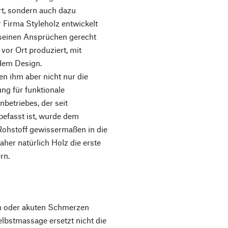
rt, sondern auch dazu
er Firma Styleholz entwickelt
e seinen Ansprüchen gerecht
or Ort produziert, mit
ndem Design.
n ihm aber nicht nur die
ng für funktionale
betriebes, der seit
befasst ist, wurde dem
 Rohstoff gewissermaßen in die
daher natürlich Holz die erste
rn.
n oder akuten Schmerzen
Selbstmassage ersetzt nicht die