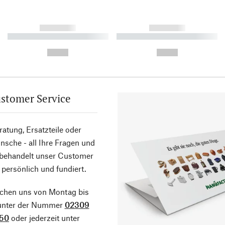
------------
------------
----------- ----------- ----------
----------- ----------- ----------
-
-
--,-- €
--,-- €
stomer Service
atung, Ersatzteile oder
sche - all Ihre Fragen und
 behandelt unser Customer
 persönlich und fundiert.
ichen uns von Montag bis
 unter der Nummer
02309
50
oder jederzeit unter