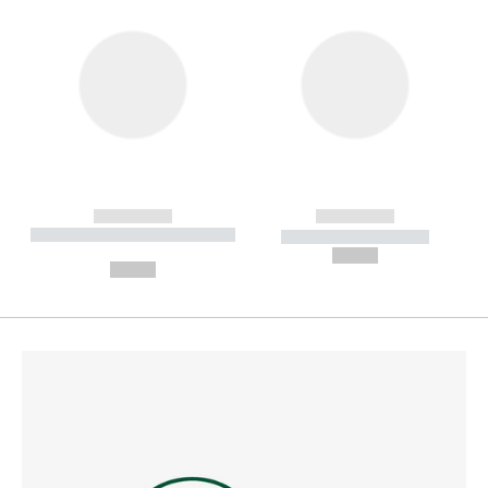
------------
------------
----------- ----------- --------
----------- -----------
---
--,-- €
--,-- €