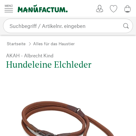
Zum Inhalt springen
Kundenkonto
Merkliste
0,0
Startseite
Alles für das Haustier
AKAH - Albrecht Kind
Hundeleine Elchleder