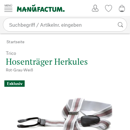
Zum Inhalt springen
Kundenkonto
Merkliste
0,0
Startseite
Trico
Hosenträger Herkules
Rot-Grau-Weiß
Exklusiv