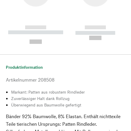
------------
------------
----------- ----------- --------
----------- -----------
---
--,-- €
--,-- €
Produktinformation
Artikelnummer
208508
Markant: Patten aus robustem Rindleder
Zuverlässiger Halt dank Rollzug
Überwiegend aus Baumwolle gefertigt
Bänder 92% Baumwolle, 8% Elastan. Enthält nichttexile
Teile tierischen Ursprungs: Patten Rindleder.