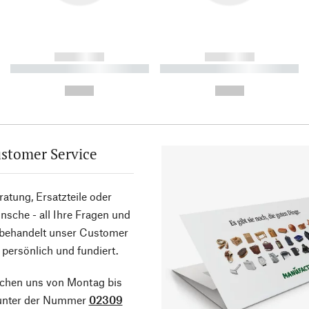
------------
------------
----------- ----------- ----------
----------- ----------- ----------
-
-
--,-- €
--,-- €
stomer Service
atung, Ersatzteile oder
sche - all Ihre Fragen und
 behandelt unser Customer
 persönlich und fundiert.
ichen uns von Montag bis
 unter der Nummer
02309