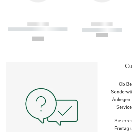
------------
------------
----------- ----------- ----------
----------- -----------
-
--,-- €
--,-- €
Cu
Ob Ber
Sonderwün
Anliegen
Service
Sie erre
Freitag