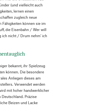
inder (und vielleicht auch
keiten, lernen einen
schaffen zugleich neue
n Fähigkeiten können sie im
uff, die Eisenbahn / Wer will
g ich nicht / Drum nehm’ ich
nentauglich
iger bekannt, ihr Spielzeug
eten können. Die besondere
trales Anliegen dieses am
stellers. Verwendet werden
 wird mit hoher handwerklicher
in Deutschland. Präzise
kliche Beizen und Lacke