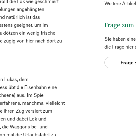
rollt die Lok wie geschmiert
Weitere Artike
pplungen angehängten
d natürlich ist das
Frage zum
tens geeignet, um im
lötzen ein wenig frische
Sie haben ein
e zügig von hier nach dort zu
die Frage hier
Frage 
Von Lukas, dem
ess übt die Eisenbahn eine
hsene) aus. Im Spiel
erfahrene, manchmal vielleicht
ie ihren Zug versiert zum
ren und dabei Lok und
, die Waggons be- und
on mal die Urlaubsfahrt zu