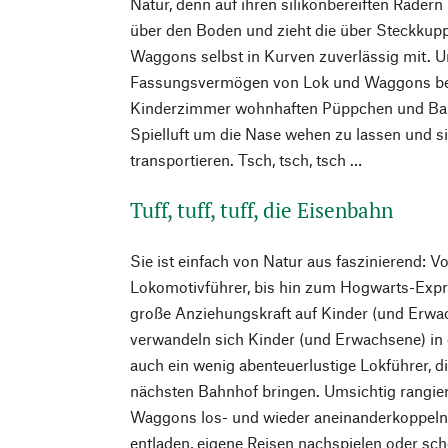
Natur, denn auf ihren silikonbereiften Rädern 
über den Boden und zieht die über Steckku
Waggons selbst in Kurven zuverlässig mit. Un
Fassungsvermögen von Lok und Waggons bes
Kinderzimmer wohnhaften Püppchen und Bauk
Spielluft um die Nase wehen zu lassen und si
transportieren. Tsch, tsch, tsch …
Tuff, tuff, tuff, die Eisenbahn
Sie ist einfach von Natur aus faszinierend: 
Lokomotivführer, bis hin zum Hogwarts-Expr
große Anziehungskraft auf Kinder (und Erwac
verwandeln sich Kinder (und Erwachsene) in 
auch ein wenig abenteuerlustige Lokführer, d
nächsten Bahnhof bringen. Umsichtig rangie
Waggons los- und wieder aneinanderkoppeln
entladen, eigene Reisen nachspielen oder sch