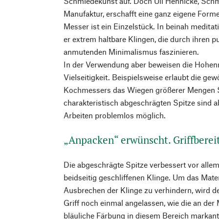
Schmiedekunst auf. Doch Uli Hennicke, Sch
Manufaktur, erschafft eine ganz eigene Form
Messer ist ein Einzelstück. In beinah medita
er extrem haltbare Klingen, die durch ihren p
anmutenden Minimalismus faszinieren.
In der Verwendung aber beweisen die Hohe
Vielseitigkeit. Beispielsweise erlaubt die ge
Kochmessers das Wiegen größerer Mengen Sc
charakteristisch abgeschrägten Spitze sind 
Arbeiten problemlos möglich.
„Anpacken“ erwünscht. Griffberei
Die abgeschrägte Spitze verbessert vor allem
beidseitig geschliffenen Klinge. Um das Materi
Ausbrechen der Klinge zu verhindern, wird 
Griff noch einmal angelassen, wie die an der
bläuliche Färbung in diesem Bereich markant