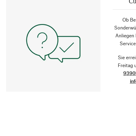
Cu
Ob Ber
Sonderwün
Anliegen
Service
Sie erre
Freitag
9390
in