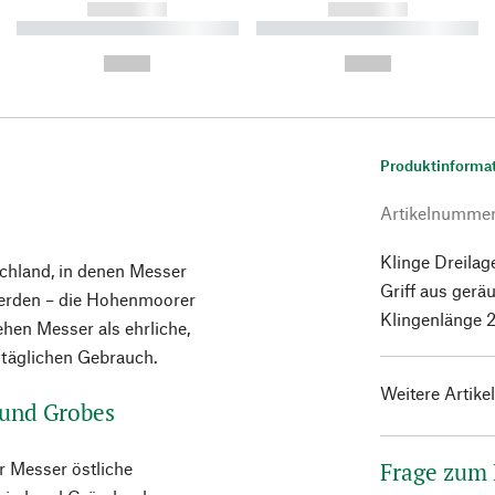
------------
------------
----------- ----------- ----------
----------- ----------- ----------
-
-
--,-- €
--,-- €
Produktinforma
Artikelnumme
Klinge Dreila
chland, in denen Messer
Griff aus gerä
 werden – die Hohenmoorer
Klingenlänge 
hen Messer als ehrliche,
n täglichen Gebrauch.
Weitere Artike
s und Grobes
Frage zum
r Messer östliche