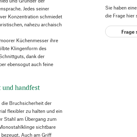
mied und Gründer der
Sie haben ein
ensprache. Jedes seiner
die Frage hier
tiver Konzentration schmiedet
uristischen, nahezu archaisch
Frage 
nmoorer Küchenmesser ihre
wölbte Klingenform des
hnittguts, dank der
aber ebensogut auch feine
t und handfest
 die Bruchsicherheit der
al flexibler zu halten und ein
der Stahl am Übergang zum
 Monostahlklinge sichtbare
 bezeugt. Auch am Griff