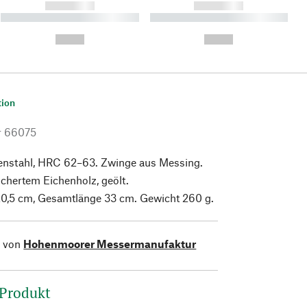
------------
------------
----------- ----------- ----------
----------- ----------- ----------
- -----------
-
--,-- €
--,-- €
tion
r
66075
genstahl, HRC 62–63. Zwinge aus Messing.
uchertem Eichenholz, geölt.
20,5 cm, Gesamtlänge 33 cm. Gewicht 260 g.
l von
Hohenmoorer Messermanufaktur
 Produkt