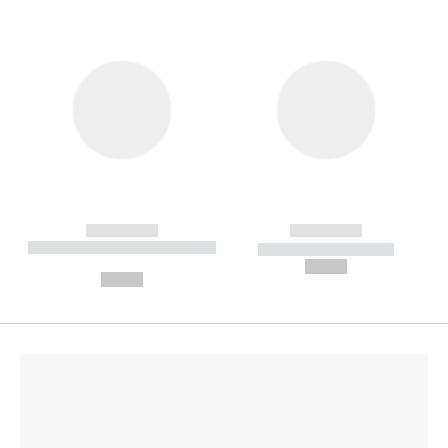
------------
------------
----------- ----------- --------
----------- -----------
---
--,-- €
--,-- €