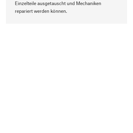
Einzelteile ausgetauscht und Mechaniken
Nach oben
repariert werden können.
Bewusst
Nachhaltigkeit steht im Fokus unserer
Produktauswahl. Wir setzen auf natürliche
Inhaltsstoffe und Materialien, die gepflegt werden
können, sowie auf eine ressourcenschonende
und sozialverträgliche Produktion.
Ausgewählt