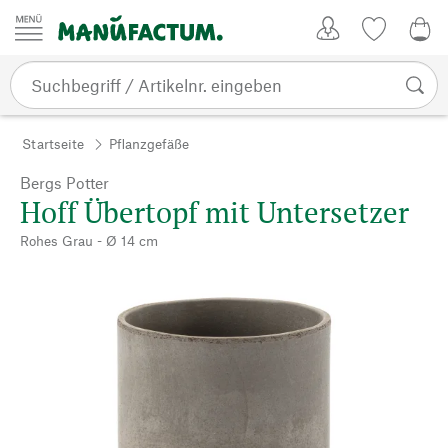
Zum Inhalt springen
Kundenkonto
Merkliste
0,0
Startseite
Pflanzgefäße
Bergs Potter
Hoff Übertopf mit Untersetzer
Rohes Grau - Ø 14 cm