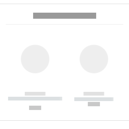
---------- --------------
------------
------------
----------- ----------- --------
----------- -----------
---
--,-- €
--,-- €