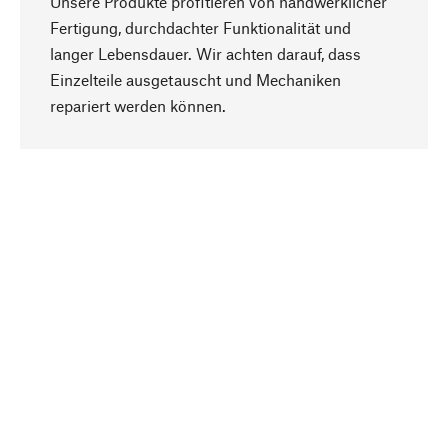
Unsere Produkte profitieren von handwerklicher
Fertigung, durchdachter Funktionalität und
langer Lebensdauer. Wir achten darauf, dass
Einzelteile ausgetauscht und Mechaniken
Nach oben
repariert werden können.
Bewusst
Nachhaltigkeit steht im Fokus unserer
Produktauswahl. Wir setzen auf natürliche
Inhaltsstoffe und Materialien, die gepflegt werden
können, sowie auf eine ressourcenschonende
und sozialverträgliche Produktion.