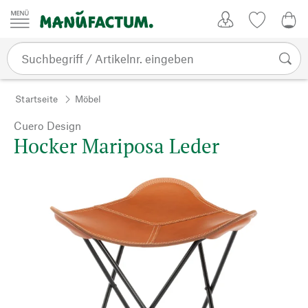
Zum Inhalt springen
Kundenkonto
Merkliste
0,0
Startseite
Möbel
Cuero Design
Hocker Mariposa Leder