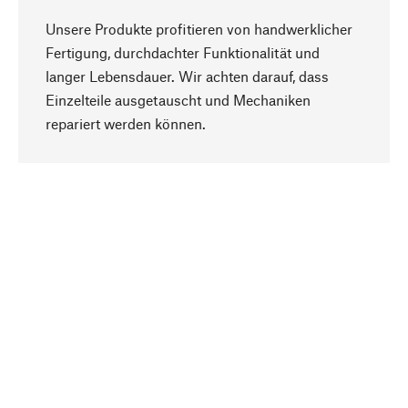
Unsere Produkte profitieren von handwerklicher
Fertigung, durchdachter Funktionalität und
langer Lebensdauer. Wir achten darauf, dass
Einzelteile ausgetauscht und Mechaniken
Nach oben
repariert werden können.
Bewusst
Nachhaltigkeit steht im Fokus unserer
Produktauswahl. Wir setzen auf natürliche
Inhaltsstoffe und Materialien, die gepflegt werden
können, sowie auf eine ressourcenschonende
und sozialverträgliche Produktion.