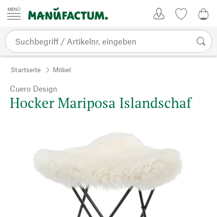
Zum Inhalt springen
Kundenkonto
Merkliste
0,0
Startseite
Möbel
Cuero Design
Hocker Mariposa Islandschaf