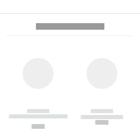
---------- --------------
------------
------------
----------- ----------- --------
----------- -----------
---
--,-- €
--,-- €