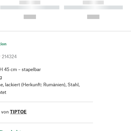
------------
------------
----------- ----------- ----------
----------- ----------- ----------
- -----------
-
--,-- €
--,-- €
tion
r
214324
H 45 cm – stapelbar
g
, lackiert (Herkunft: Rumänien), Stahl,
tet
l von
TIPTOE