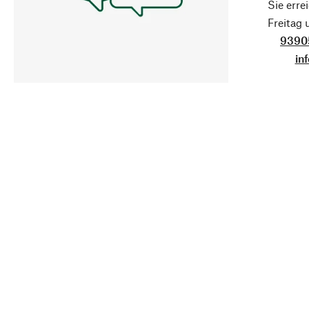
Sie erre
Freitag
9390
in