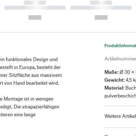
------------
------------
----------- ----------- ----------
----------- ----------- ----------
-
-
--,-- €
--,-- €
Produktinforma
Artikelnumme
in funktionales Design und
estellt in Europa, besteht der
Maße:
Ø 30 × 
iner Sitzfläche aus massivem
Gewicht:
4,5 k
rt von Hand bearbeitet wird.
Material:
Buche
pulverbeschich
die Montage ist in wenigen
edigt. Die strapazierfähigen
tieren eine lange
Weitere Artike