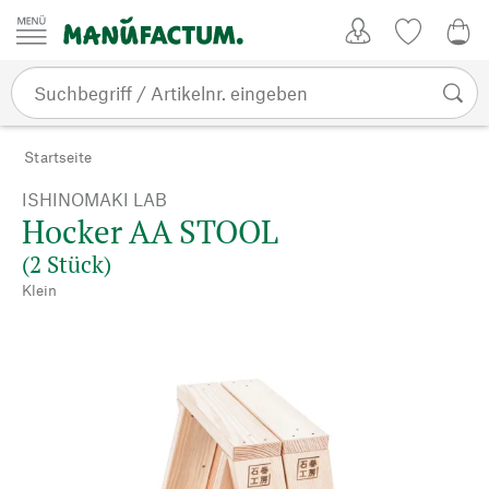
Zum Inhalt springen
Kundenkonto
Merkliste
0,0
Startseite
ISHINOMAKI LAB
Hocker AA STOOL
(2 Stück)
Klein