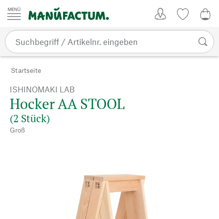
Zum Inhalt springen
Kundenkonto
Merkliste
0,0
Startseite
ISHINOMAKI LAB
Hocker AA STOOL
(2 Stück)
Groß