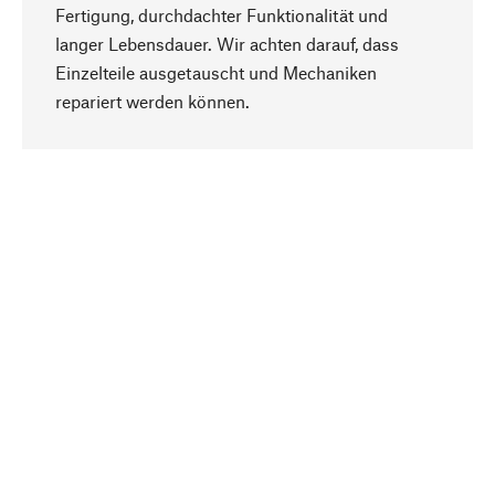
Fertigung, durchdachter Funktionalität und
langer Lebensdauer. Wir achten darauf, dass
Einzelteile ausgetauscht und Mechaniken
Nach oben
repariert werden können.
Bewusst
Nachhaltigkeit steht im Fokus unserer
Produktauswahl. Wir setzen auf natürliche
Inhaltsstoffe und Materialien, die gepflegt werden
können, sowie auf eine ressourcenschonende
und sozialverträgliche Produktion.