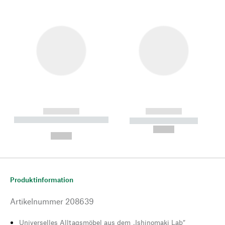
------------
------------
----------- ----------- --------
----------- -----------
---
--,-- €
--,-- €
Produktinformation
Artikelnummer
208639
Universelles Alltagsmöbel aus dem „Ishinomaki Lab“