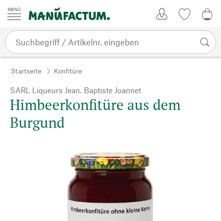
Zum Inhalt springen
Kundenkonto
Merkliste
0,0
Startseite
Konfitüre
SARL Liqueurs Jean. Baptiste Joannet
Himbeerkonfitüre aus dem
Burgund