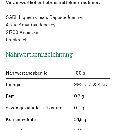
Verantwortlicher Lebensmittelunternehmer:
SARL Liqueurs Jean. Baptiste Joannet
4 Rue Amyntas Renevey
21700 Arcentant
Frankreich
Nährwertkennzeichnung
Nährwertangaben je
100 g
Energie
993 kJ / 234 kcal
Fett
0,2 g
davon gesättigte Fettsäuren
0,0 g
Kohlenhydrate
54,8 g