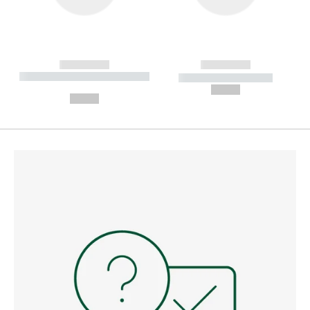
------------
------------
----------- ----------- --------
----------- -----------
---
--,-- €
--,-- €