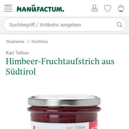
Zum Inhalt springen
Kundenkonto
Merkliste
0,0
Startseite
Konfitüre
Karl Telfser
Himbeer-Fruchtaufstrich aus
Südtirol