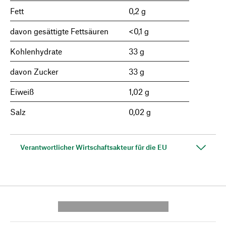
Fett
0,2 g
davon gesättigte Fettsäuren
<0,1 g
Kohlenhydrate
33 g
davon Zucker
33 g
Eiweiß
1,02 g
Salz
0,02 g
Verantwortlicher Wirtschaftsakteur für die EU
---------- --------------