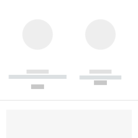
------------
------------
----------- ----------- --------
----------- -----------
---
--,-- €
--,-- €