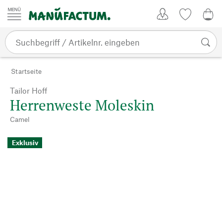
Zum Inhalt springen
Kundenkonto
Merkliste
0,0
Startseite
Tailor Hoff
Herrenweste Moleskin
Camel
Exklusiv