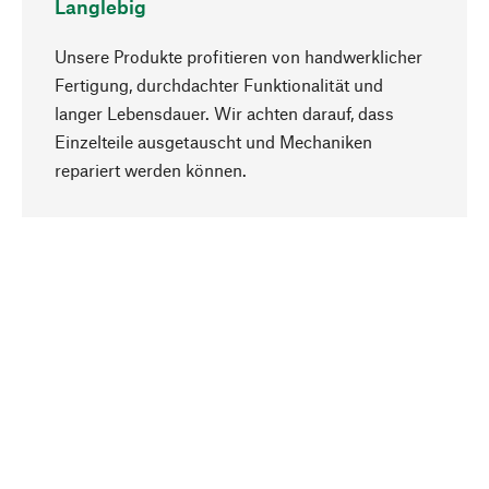
Langlebig
Unsere Produkte profitieren von handwerklicher
Fertigung, durchdachter Funktionalität und
langer Lebensdauer. Wir achten darauf, dass
Einzelteile ausgetauscht und Mechaniken
Nach oben
repariert werden können.
Bewusst
Nachhaltigkeit steht im Fokus unserer
Produktauswahl. Wir setzen auf natürliche
Inhaltsstoffe und Materialien, die gepflegt werden
können, sowie auf eine ressourcenschonende
und sozialverträgliche Produktion.