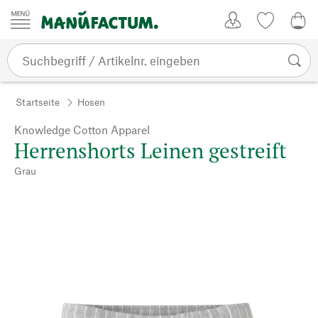
Zum Inhalt springen
Kundenkonto
Merkliste
0,0
Startseite
Hosen
Knowledge Cotton Apparel
Herrenshorts Leinen gestreift
Grau