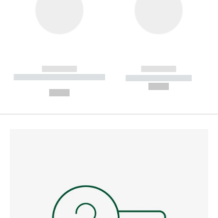
------------
------------
----------- ----------- --------
----------- -----------
---
--,-- €
--,-- €