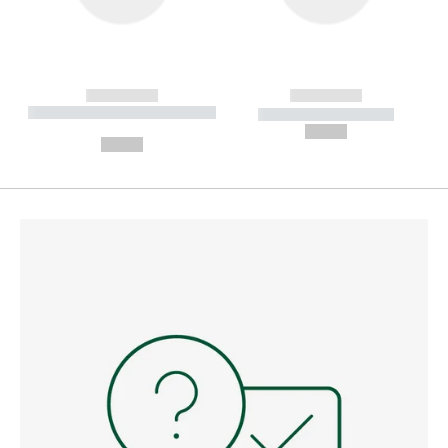
------------
------------
----------- ----------- --------
----------- -----------
---
--,-- €
--,-- €