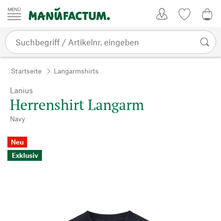
Zum Inhalt springen
Kundenkonto
Merkliste
0,0
Startseite
Langarmshirts
Lanius
Herrenshirt Langarm
Navy
Neu
Exklusiv