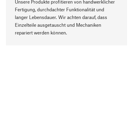
Unsere Produkte profitieren von handwerklicher
Fertigung, durchdachter Funktionalität und
langer Lebensdauer. Wir achten darauf, dass
Einzelteile ausgetauscht und Mechaniken
Nach oben
repariert werden können.
Bewusst
Nachhaltigkeit steht im Fokus unserer
Produktauswahl. Wir setzen auf natürliche
Inhaltsstoffe und Materialien, die gepflegt werden
können, sowie auf eine ressourcenschonende
und sozialverträgliche Produktion.