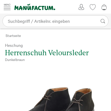
Zum Inhalt springen
Kundenkonto
Merkliste
0,0
Startseite
Heschung
Herrenschuh Veloursleder
Dunkelbraun