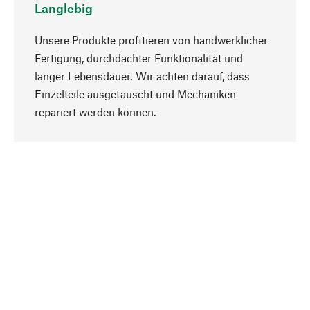
Langlebig
Unsere Produkte profitieren von handwerklicher
Fertigung, durchdachter Funktionalität und
langer Lebensdauer. Wir achten darauf, dass
Einzelteile ausgetauscht und Mechaniken
Nach oben
repariert werden können.
Bewusst
Nachhaltigkeit steht im Fokus unserer
Produktauswahl. Wir setzen auf natürliche
Inhaltsstoffe und Materialien, die gepflegt werden
können, sowie auf eine ressourcenschonende
und sozialverträgliche Produktion.