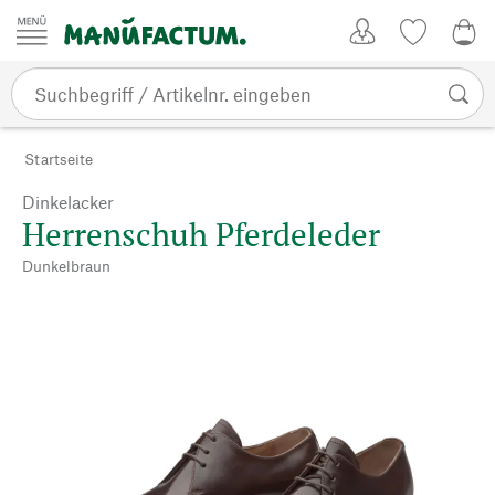
Zum Inhalt springen
Kundenkonto
Merkliste
0,0
Startseite
Dinkelacker
Herrenschuh Pferdeleder
Dunkelbraun