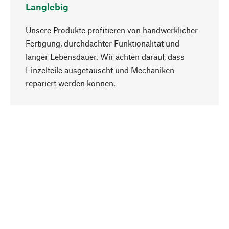
Langlebig
Unsere Produkte profitieren von handwerklicher
Fertigung, durchdachter Funktionalität und
langer Lebensdauer. Wir achten darauf, dass
Einzelteile ausgetauscht und Mechaniken
Nach oben
repariert werden können.
Bewusst
Nachhaltigkeit steht im Fokus unserer
Produktauswahl. Wir setzen auf natürliche
Inhaltsstoffe und Materialien, die gepflegt werden
können, sowie auf eine ressourcenschonende
und sozialverträgliche Produktion.