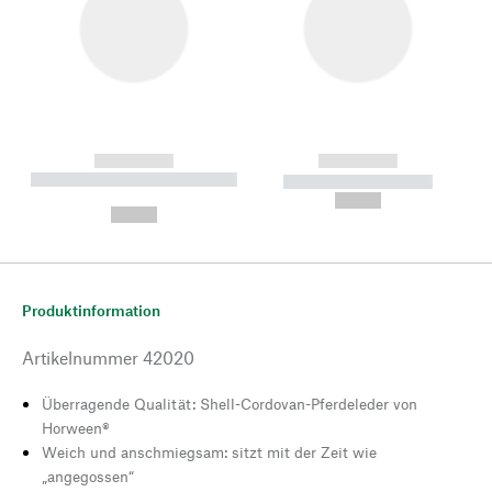
------------
------------
----------- ----------- --------
----------- -----------
---
--,-- €
--,-- €
Produktinformation
Artikelnummer
42020
Überragende Qualität: Shell-Cordovan-Pferdeleder von
Horween®
Weich und anschmiegsam: sitzt mit der Zeit wie
„angegossen“