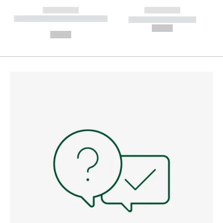
------------
------------
----------- ----------- --------
----------- -----------
---
--,-- €
--,-- €