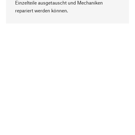
Einzelteile ausgetauscht und Mechaniken
Nach oben
repariert werden können.
Bewusst
Nachhaltigkeit steht im Fokus unserer
Produktauswahl. Wir setzen auf natürliche
Inhaltsstoffe und Materialien, die gepflegt werden
können, sowie auf eine ressourcenschonende
und sozialverträgliche Produktion.
Ausgewählt