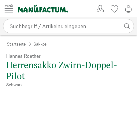
Zum Inhalt springen
Kundenkonto
Merkliste
0,0
Startseite
Sakkos
Hannes Roether
Herrensakko Zwirn-Doppel-
Pilot
Schwarz