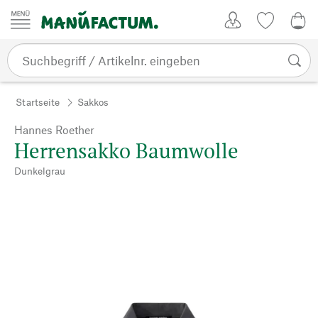
Zum Inhalt springen
Kundenkonto
Merkliste
0,0
Startseite
Sakkos
Hannes Roether
Herrensakko Baumwolle
Dunkelgrau