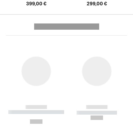
399,00 €
299,00 €
---------- --------------
------------
------------
----------- ----------- --------
----------- -----------
---
--,-- €
--,-- €