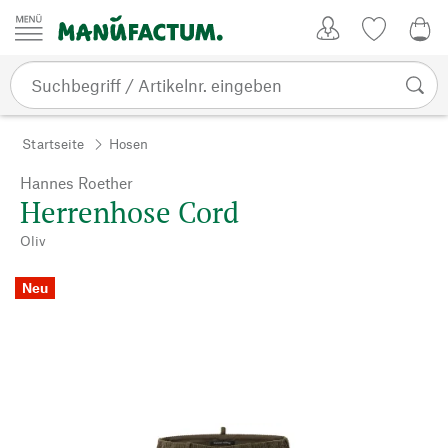
Zum Inhalt springen
Kundenkonto
Merkliste
0,0
Startseite
Hosen
Hannes Roether
Herrenhose Cord
Oliv
Neu