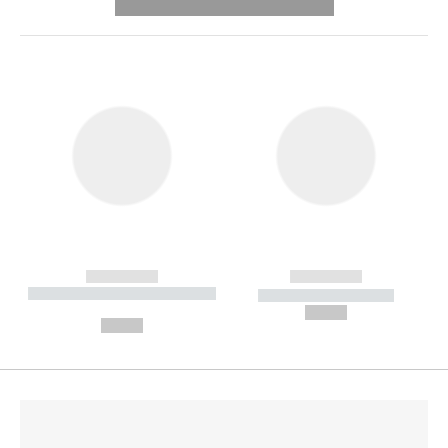
---------- --------------
------------
------------
----------- ----------- --------
----------- -----------
---
--,-- €
--,-- €