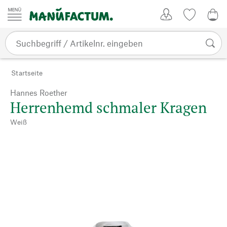
Zum Inhalt springen
Kundenkonto
Merkliste
0,0
Startseite
Hannes Roether
Herrenhemd schmaler Kragen
Weiß