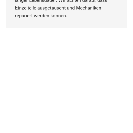
Einzelteile ausgetauscht und Mechaniken
Nach oben
repariert werden können.
Bewusst
Nachhaltigkeit steht im Fokus unserer
Produktauswahl. Wir setzen auf natürliche
Inhaltsstoffe und Materialien, die gepflegt werden
können, sowie auf eine ressourcenschonende
und sozialverträgliche Produktion.
Ausgewählt