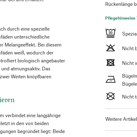
Rückenlänge b
Pflegehinweise 
ich durch eine spezielle
Spezi
sfäden unterschiedliche
er Melangeeffekt. Bei diesem
Nicht 
sfäden weiß, wodurch der
ntrolliert biologisch angebauter
Nicht 
 und atmungsaktiv. Das
Bügeln
 zwei Weiten knöpfbaren
Bügele
Nicht 
ieren
 verbindet eine langjährige
Weitere Artike
letzt in den von beiden
gungen begründet liegt: Beide