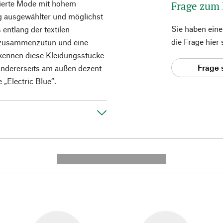
uzierte Mode mit hohem
Frage zum
ig ausgewählter und möglichst
Sie haben ein
 entlang der textilen
die Frage hier
h zusammenzutun und eine
rkennen diese Kleidungsstücke
Frage 
 andererseits am außen dezent
 „Electric Blue“.
---------- --------------