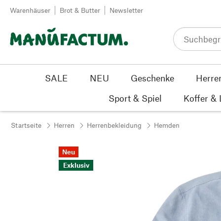
Zum Inhalt springen
Warenhäuser
Brot & Butter
Newsletter
SALE
NEU
Geschenke
Herre
Sport & Spiel
Koffer &
Startseite
Herren
Herrenbekleidung
Hemden
Neu
Exklusiv