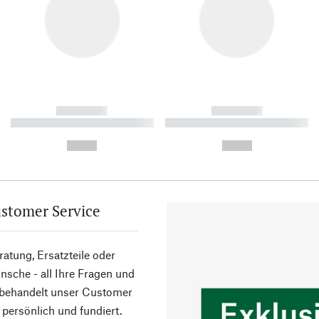
------------
------------
----------- ----------- ----------
----------- ----------- ----------
-
-
--,-- €
--,-- €
stomer Service
atung, Ersatzteile oder
sche - all Ihre Fragen und
 behandelt unser Customer
 persönlich und fundiert.