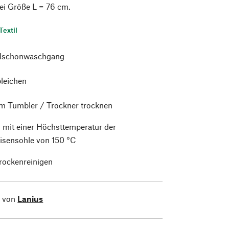
ei Größe L = 76 cm.
Textil
alschonwaschgang
bleichen
im Tumbler / Trockner trocknen
 mit einer Höchsttemperatur der
isensohle von 150 °C
trockenreinigen
l von
Lanius