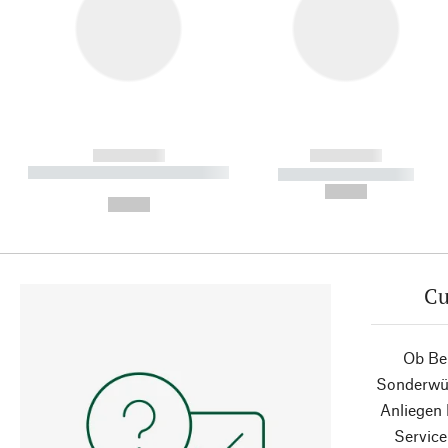
------------
------------
----------- ----------- ----------
----------- -----------
-
--,-- €
--,-- €
Cu
Ob Ber
Sonderwün
Anliegen
Service