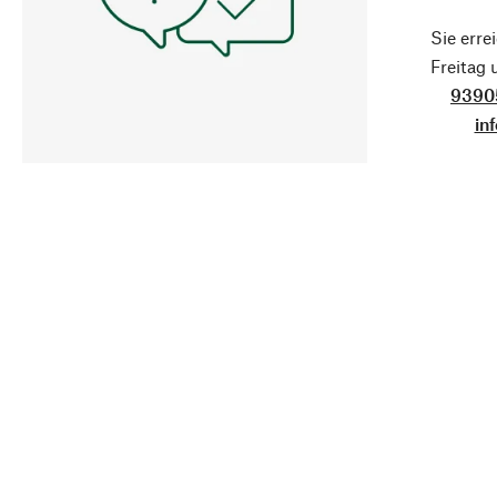
Sie erre
Freitag
9390
in