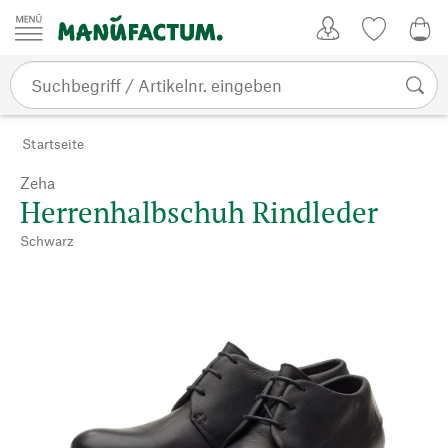
Zum Inhalt springen
Kundenkonto
Merkliste
0,0
Startseite
Zeha
Herrenhalbschuh Rindleder
Schwarz