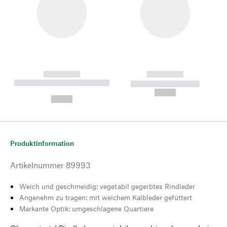
------------
------------
----------- ----------- --------
----------- -----------
---
--,-- €
--,-- €
Produktinformation
Artikelnummer
89993
Weich und geschmeidig: vegetabil gegerbtes Rindleder
Angenehm zu tragen: mit weichem Kalbleder gefüttert
Markante Optik: umgeschlagene Quartiere