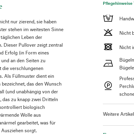
Pflegehinweise 
e
Handw
nicht nur zierend, sie haben
ter stehen im weitesten Sinne
Nicht 
 täglichen Leben der
. Dieser Pullover zeigt zentral
Nicht 
d Erfolg (in Form eines
Bügeln
n und an den Seiten zu
Bügele
t die verschlungenen
. Als Füllmuster dient ein
Profes
ch bezeichnet, das den Wunsch
Perchl
all (und unabhängig von der
schone
 das zu knapp zwei Dritteln
ntrolliert biologisch
Weitere Artike
 wärmende Wolle aus
närmel gearbeitet, was für
 Ausziehen sorgt.