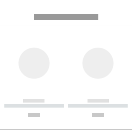
---------- --------------
------------
------------
----------- ----------- ----------
----------- ----------- ----------
-
-
--,-- €
--,-- €