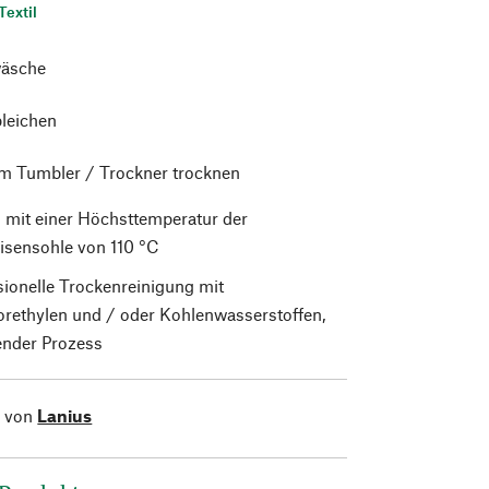
Textil
äsche
bleichen
im Tumbler / Trockner trocknen
 mit einer Höchsttemperatur der
isensohle von 110 °C
sionelle Trockenreinigung mit
orethylen und / oder Kohlenwasserstoffen,
nder Prozess
l von
Lanius