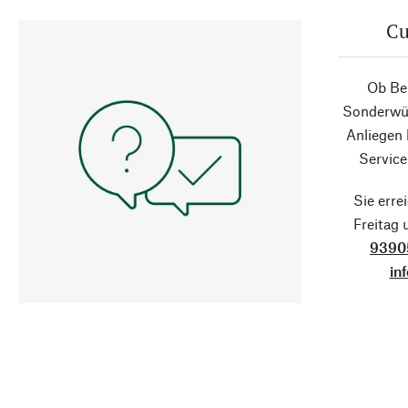
Cu
Ob Ber
Sonderwün
Anliegen
Service
Sie erre
Freitag
9390
in