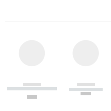
------------
------------
----------- ----------- ----------
----------- -----------
-
--,-- €
--,-- €