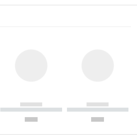
------------
------------
----------- ----------- ----------
----------- ----------- ----------
- -----------
-
--,-- €
--,-- €