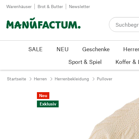
Zum Inhalt springen
Warenhäuser
Brot & Butter
Newsletter
SALE
NEU
Geschenke
Herre
Sport & Spiel
Koffer &
Startseite
Herren
Herrenbekleidung
Pullover
Neu
Exklusiv