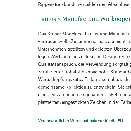
Rippenstrickbündchen bilden den Abschluss 
Lanius x Manufactum. Wir kooper
Das Kölner Modelabel Lanius und Manufactum
vertrauensvolle Zusammenarbeit, die nicht zu
Unternehmen geteilten und gelebten Überzeu
legen Wert auf eine zeitlose, im Design red
Qualitätsanspruch, die Verwendung sorgfält
zertifizierter Rohstoffe sowie hohe Standards
Wertschöpfungskette. Es lag also nahe, sic
gemeinsame Kollektion zu entwickeln. Sie e
einerseits am innen eingenähten Etikett und
platzierten, eingestickten Zeichen in der Farbe
Verantwortlicher Wirtschaftsakteur für die EU