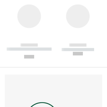
------------
------------
----------- ----------- --------
----------- -----------
---
--,-- €
--,-- €