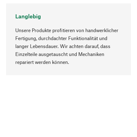
Langlebig
Unsere Produkte profitieren von handwerklicher
Fertigung, durchdachter Funktionalität und
langer Lebensdauer. Wir achten darauf, dass
Einzelteile ausgetauscht und Mechaniken
Nach oben
repariert werden können.
Bewusst
Nachhaltigkeit steht im Fokus unserer
Produktauswahl. Wir setzen auf natürliche
Inhaltsstoffe und Materialien, die gepflegt werden
können, sowie auf eine ressourcenschonende