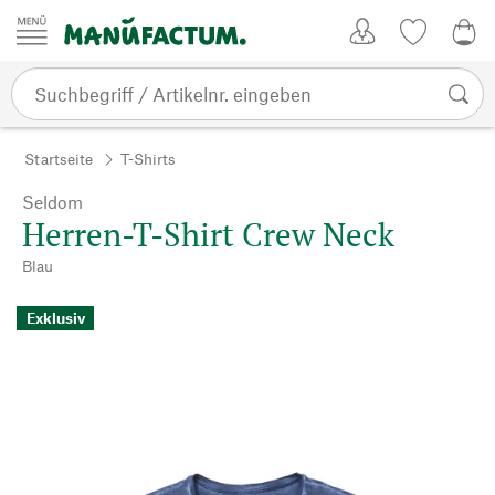
Zum Inhalt springen
Kundenkonto
Merkliste
0,0
Startseite
T-Shirts
Seldom
Herren-T-Shirt Crew Neck
Blau
Exklusiv