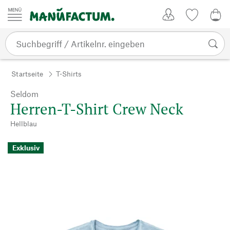
Zum Inhalt springen
Kundenkonto
Merkliste
0,0
Startseite
T-Shirts
Seldom
Herren-T-Shirt Crew Neck
Hellblau
Exklusiv