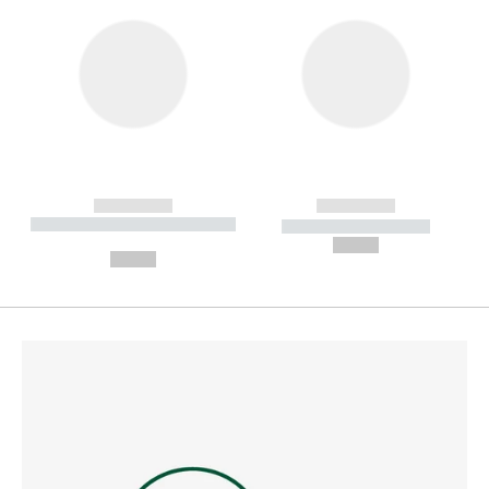
------------
------------
----------- ----------- --------
----------- -----------
---
--,-- €
--,-- €