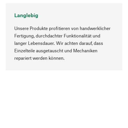
Langlebig
Unsere Produkte profitieren von handwerklicher
Fertigung, durchdachter Funktionalität und
langer Lebensdauer. Wir achten darauf, dass
Einzelteile ausgetauscht und Mechaniken
Nach oben
repariert werden können.
Bewusst
Nachhaltigkeit steht im Fokus unserer
Produktauswahl. Wir setzen auf natürliche
Inhaltsstoffe und Materialien, die gepflegt werden
können, sowie auf eine ressourcenschonende