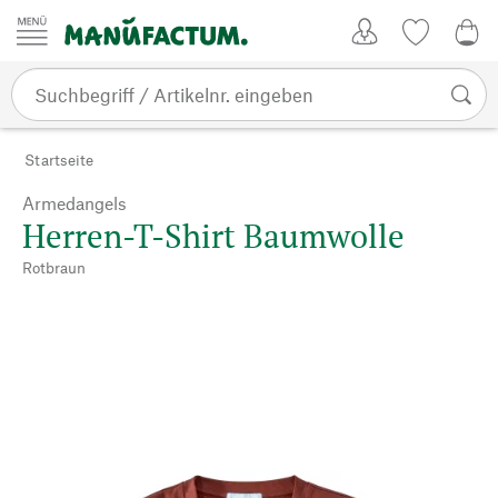
Zum Inhalt springen
Kundenkonto
Merkliste
0,0
Startseite
Armedangels
Herren-T-Shirt Baumwolle
Rotbraun