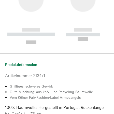
------------
------------
----------- ----------- --------
----------- -----------
---
--,-- €
--,-- €
Produktinformation
Artikelnummer
213471
Griffiges, schweres Gewirk
Gute Mischung: aus kbA- und Recycling-Baumwolle
Vom Kölner Fair-Fashion-Label Armedangels
100% Baumwolle. Hergestellt in Portugal. Rückenlänge
bei Größe L = 76 cm.