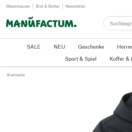
Zum Inhalt springen
Warenhäuser
Brot & Butter
Newsletter
SALE
NEU
Geschenke
Herre
Sport & Spiel
Koffer &
Startseite