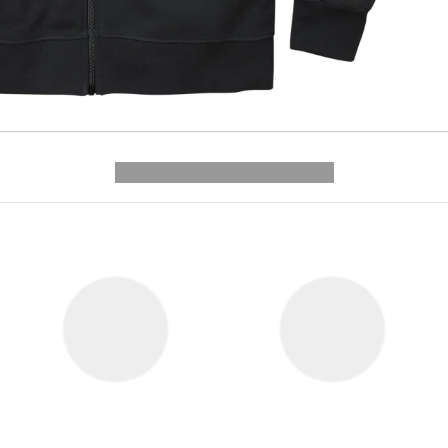
---------- --------------