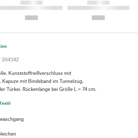
------------
------------
----------- ----------- ----------
----------- ----------- ----------
- -----------
-
--,-- €
--,-- €
tion
r
204342
e. Kunststoffreißverschluss mit
r. Kapuze mit Bindeband im Tunnelzug.
 der Türkei. Rückenlänge bei Größe L = 74 cm.
Textil
waschgang
bleichen