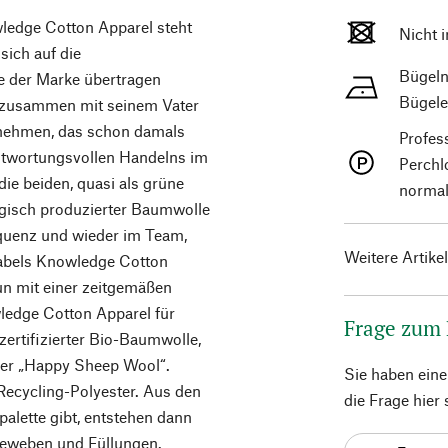
ledge Cotton Apparel steht
Nicht 
sich auf die
Bügeln
e der Marke übertragen
Bügele
p zusammen mit seinem Vater
ernehmen, das schon damals
Profes
twortungsvollen Handelns im
Perchl
die beiden, quasi als grüne
normal
ogisch produzierter Baumwolle
equenz und wieder im Team,
Weitere Artike
abels Knowledge Cotton
un mit einer zeitgemäßen
wledge Cotton Apparel für
Frage zum
ertifizierter Bio-Baumwolle,
oder „Happy Sheep Wool“.
Sie haben ein
Recycling-Polyester. Aus den
die Frage hier
bpalette gibt, entstehen dann
geweben und Füllungen.