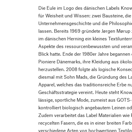
Die Eule im Logo des dänischen Labels Know
für Weisheit und Wissen: zwei Bausteine, die 
Unternehmensgeschichte und die Philosophi
lassen. Bereits 1969 gründete Jørgen Møru
im dänischen Herning ein kleines Textilunt
Aspekte des ressourcenbewussten und veran
Blick hatte. Ende der 1980er Jahre begannen 
Pioniere Dänemarks, ihre Kleidung aus ökol
herzustellen. 2008 folgte als logische Kons
diesmal mit Sohn Mads, die Gründung des L
Apparel, welches das traditionsreiche Erbe n
Geschäftsstrategie vereint. Heute steht Kno
lässige, sportliche Mode, zumeist aus GOTS-z
kontrolliert biologisch angebautem Leinen 
Zudem verarbeitet das Label Materialien wie 
recycelten Fasern, die es in einer breiten Far
verschiedene Arten von hochwertigen Textil