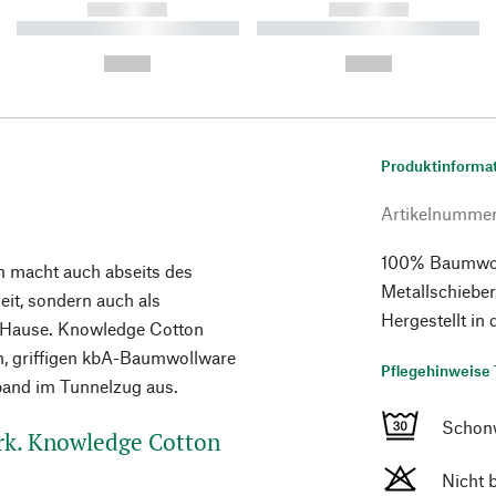
------------
------------
----------- ----------- ----------
----------- ----------- ----------
-
-
--,-- €
--,-- €
Produktinforma
Artikelnumme
100% Baumwoll
m macht auch abseits des
Metallschiebe
zeit, sondern auch als
Hergestellt in
u Hause. Knowledge Cotton
gen, griffigen kbA-Baumwollware
Pflegehinweise 
band im Tunnelzug aus.
Schon
rk. Knowledge Cotton
Nicht 