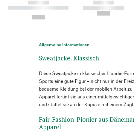
------------
------------
----------- ----------- ----------
----------- -----------
-
--,-- €
--,-- €
Allgemeine Informationen
Sweatjacke. Klassisch
Diese Sweatjacke in klassischer Hoodie-For
Sports eine gute Figur – nicht nur in der Frei
bequeme Kleidung bei der mobilen Arbeit z
Apparel fertigt sie aus einer mittelgewichti
und stattet sie an der Kapuze mit einem Zug
Fair-Fashion-Pionier aus Dänema
Apparel