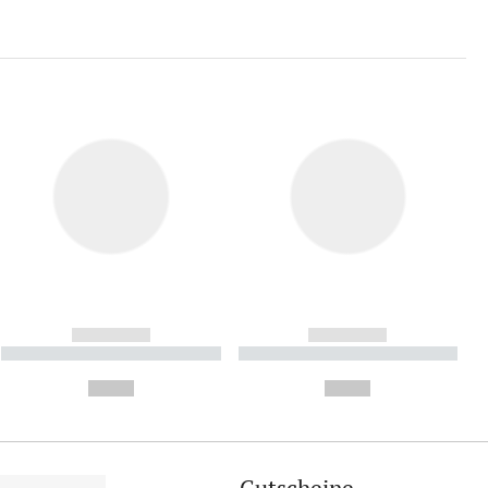
------------
------------
----------- ----------- ----------
----------- ----------- ----------
- -----------
-
--,-- €
--,-- €