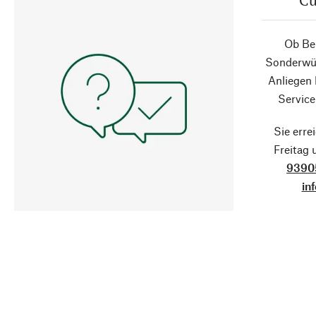
Cu
Ob Ber
Sonderwün
Anliegen
Service
Sie erre
Freitag
9390
in