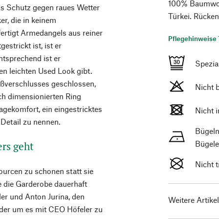
100% Baumwolle
ls Schutz gegen raues Wetter
Türkei. Rücken
er, die in keinem
fertigt Armedangels aus reiner
Pflegehinweise 
strickt ist, ist er
ntsprechend ist er
Spezi
n leichten Used Look gibt.
eißverschlusses geschlossen,
Nicht 
h dimensionierten Ring
agekomfort, ein eingestricktes
Nicht 
 Detail zu nennen.
Bügeln
Bügele
ers geht
Nicht 
ourcen zu schonen statt sie
e die Garderobe dauerhaft
ler und Anton Jurina, den
Weitere Artike
der um es mit CEO Höfeler zu