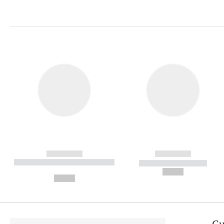
------------
------------
----------- ----------- ----------
----------- -----------
-
--,-- €
--,-- €