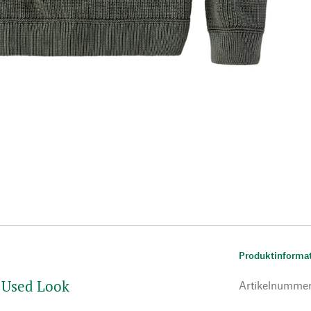
Produktinforma
m Used Look
Artikelnumme