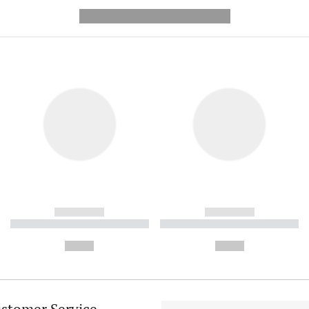
---------- --------------
------------
------------
----------- ----------- ----------
----------- ----------- ----------
-
-
--,-- €
--,-- €