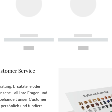
------------
------------
----------- ----------- ----------
----------- ----------- ----------
-
-
--,-- €
--,-- €
stomer Service
atung, Ersatzteile oder
sche - all Ihre Fragen und
 behandelt unser Customer
 persönlich und fundiert.