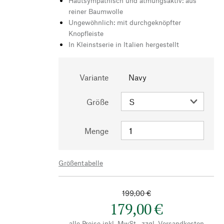
Hautsympathisch und atmungsaktiv: aus
reiner Baumwolle
Ungewöhnlich: mit durchgeknöpfter
Knopfleiste
In Kleinstserie in Italien hergestellt
Variante
Navy
Größe
Menge
Größentabelle
199,00 €
179,00 €
alle Preise inkl. MwSt., zzgl.
Versandkosten