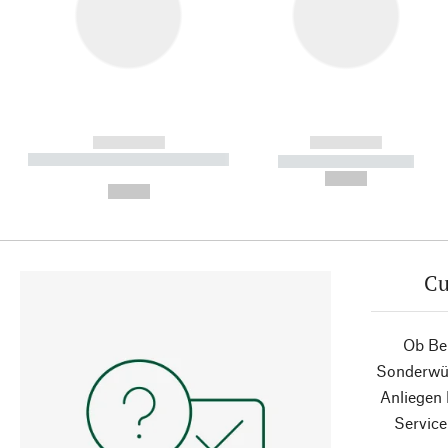
------------
------------
----------- ----------- ----------
----------- -----------
-
--,-- €
--,-- €
Cu
Ob Ber
Sonderwün
Anliegen
Service