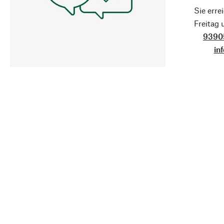
Sie erre
Freitag
9390
in