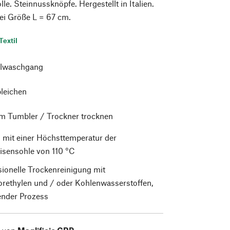
. Steinnussknöpfe. Hergestellt in Italien.
ei Größe L = 67 cm.
Textil
lwaschgang
bleichen
im Tumbler / Trockner trocknen
 mit einer Höchsttemperatur der
isensohle von 110 °C
sionelle Trockenreinigung mit
orethylen und / oder Kohlenwasserstoffen,
nder Prozess