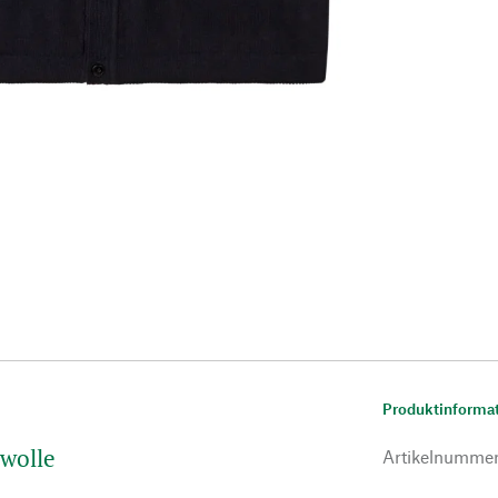
Produktinforma
mwolle
Artikelnumme