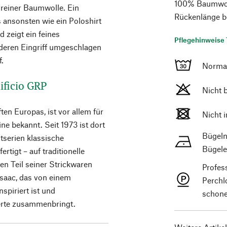
100% Baumwolle
s reiner Baumwolle. Ein
Rückenlänge b
s ansonsten wie ein Poloshirt
d zeigt ein feines
Pflegehinweise 
 deren Eingriff umgeschlagen
f.
Norma
ificio GRP
Nicht 
en Europas, ist vor allem für
Nicht 
ne bekannt. Seit 1973 ist dort
Bügeln
stserien klassische
Bügele
rtigt – auf traditionelle
en Teil seiner Strickwaren
Profes
saac, das von einem
Perchl
spiriert ist und
schone
Werte zusammenbringt.